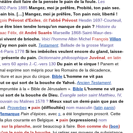
héâtre
doit
faire
de
la
pensée
le
pain
de
la
foule
.
Les
802
-
Paris
1885
Mangez
,
moi
je
préfère
,
Probité
,
ton
pain
sec
.
pain
bis
. […]
Mangez
,
moi
je
préfère
,
Ton
pain
noir
,
liberté
!
çois
Prévost
d
'
Exiles
,
dit
l
'
abbé
Prévost
Hesdin
1697
-
Courteuil
,
se
être
bien
tendre
lorsqu
'
on
manque
de
pain
?
Histoire
du
saac
Félix
,
dit
André
Suarès
Marseille
1868
-
Saint
-
Maur
-
des
-
ui
vivent
de
brioche
.
Voici
l
'
homme
Albin
Michel
François
Villon
j
'
ay
mon
pain
cuit
.
Testament
,
Ballade
de
la
grosse
Margot
94
-
Paris
1778
Si
les
imbéciles
veulent
encore
du
gland
,
laisse
-
r
présente
du
pain
.
Dictionnaire
philosophique
Juvénal
,
en
latin
,
vers
60
après
J
.-
C
.-
vers
130
Du
pain
et
le
cirque
!
Panem
et
nal
exprime
son
mépris
pour
les
Romains
de
la
décadence
,
iture
et
aux
jeux
du
cirque
.
Bible
L
'
homme
ne
vit
pas
out
ce
qui
sort
de
la
bouche
de
Yahvé
.
Ancien
Testament
,
mpruntée
à
la
«
Bible
de
Jérusalem
».
Bible
L
'
homme
ne
vit
pas
ui
sort
de
la
bouche
de
Dieu
.
Évangile
selon
saint
Matthieu
,
IV
,
ouvain
ou
Malines
1578
?
Mieux
vaut
un
demi
-
pain
que
pas
de
ead
.
Proverbes
●
pain
(
difficultés
)
nom
masculin
(
latin
panis
)
Remarque
Pain
d
'
épices
,
avec
s
,
a
été
longtemps
proscrit
.
Cette
la
plus
courante
en
Belgique
.
●
pain
(
expressions
)
nom
n
sur
la
planche
,
avoir
beaucoup
à
faire
.
Bon
comme
du
(
bon
)
u
'
un
le
pain
de
la
bouche
,
lui
retirer
ses
moyens
de
subsistance
,