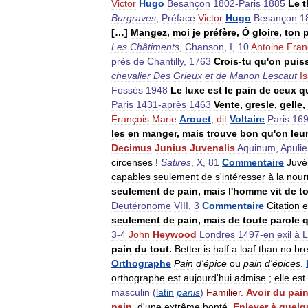
Victor
Hugo
Besançon
1802
-
Paris
1885
Le
t
Burgraves
,
Préface
Victor
Hugo
Besançon
1
[…]
Mangez
,
moi
je
préfère
,
Ô
gloire
,
ton
Les
Châtiments
,
Chanson
,
I
,
10
Antoine
Fran
près
de
Chantilly
,
1763
Crois
-
tu
qu
'
on
puis
chevalier
Des
Grieux
et
de
Manon
Lescaut
I
Fossés
1948
Le
luxe
est
le
pain
de
ceux
q
Paris
1431
-
après
1463
Vente
,
gresle
,
gelle
,
François
Marie
Arouet
,
dit
Voltaire
Paris
16
les
en
manger
,
mais
trouve
bon
qu
'
on
leu
Decimus
Junius
Juvenalis
Aquinum
,
Apulie
circenses
!
Satires
,
X
,
81
Commentaire
Juvé
capables
seulement
de
s
'
intéresser
à
la
nourr
seulement
de
pain
,
mais
l
'
homme
vit
de
t
Deutéronome
VIII
,
3
Commentaire
Citation
e
seulement
de
pain
,
mais
de
toute
parole
q
3
-
4
John
Heywood
Londres
1497
-
en
exil
à
L
pain
du
tout
.
Better
is
half
a
loaf
than
no
br
Orthographe
Pain
d
'
épice
ou
pain
d
'
épices
.
orthographe
est
aujourd
'
hui
admise
;
elle
est
masculin
(
latin
panis
)
Familier
.
Avoir
du
pai
pain
,
d
'
une
extrême
bonté
.
Enlever
à
quelq