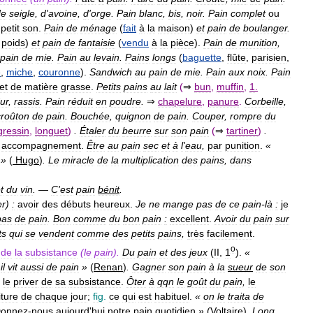
de
seigle
,
d
'
avoine
,
d
'
orge
.
Pain
blanc
,
bis
,
noir
.
Pain
complet
ou
petit
son
.
Pain
de
ménage
(
fait
à
la
maison
)
et
pain
de
boulanger
.
poids
)
et
pain
de
fantaisie
(
vendu
à
la
pièce
).
Pain
de
munition
,
pain
de
mie
.
Pain
au
levain
.
Pains
longs
(
baguette
,
flûte
,
parisien
,
e
,
miche
,
couronne
).
Sandwich
au
pain
de
mie
.
Pain
aux
noix
.
Pain
et
de
matière
grasse
.
Petits
pains
au
lait
(
⇒
bun
,
muffin
,
1
.
ur
,
rassis
.
Pain
réduit
en
poudre
.
⇒
chapelure
,
panure
.
Corbeille
,
croûton
de
pain
.
Bouchée
,
quignon
de
pain
.
Couper
,
rompre
du
gressin
,
longuet
)
.
Étaler
du
beurre
sur
son
pain
(
⇒
tartiner
)
.
accompagnement
.
Être
au
pain
sec
et
à
l
'
eau
,
par
punition
.
«
»
(
Hugo
)
.
Le
miracle
de
la
multiplication
des
pains
,
dans
t
du
vin
.
—
C
'
est
pain
bénit
.
er
)
:
avoir
des
débuts
heureux
.
Je
ne
mange
pas
de
ce
pain
-
là
:
je
pas
de
pain
.
Bon
comme
du
bon
pain
:
excellent
.
Avoir
du
pain
sur
ts
qui
se
vendent
comme
des
petits
pains
,
très
facilement
.
o
,
de
la
subsistance
(
le
pain
).
Du
pain
et
des
jeux
(
II
,
1
).
«
il
vit
aussi
de
pain
»
(
Renan
)
.
Gagner
son
pain
à
la
sueur
de
son
,
le
priver
de
sa
subsistance
.
Ôter
à
qqn
le
goût
du
pain
,
le
iture
de
chaque
jour
;
fig
.
ce
qui
est
habituel
.
«
on
le
traita
de
onnez
-
nous
aujourd
'
hui
notre
pain
quotidien
»
(
Voltaire
)
.
Long