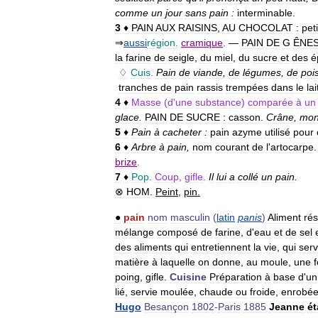
comme
un
jour
sans
pain
:
interminable
.
3
♦
PAIN
AUX
RAISINS
,
AU
CHOCOLAT
:
pet
⇒
aussi
région
.
cramique
.
—
PAIN
DE
G
ÊNE
la
farine
de
seigle
,
du
miel
,
du
sucre
et
des
é
♢
Cuis
.
Pain
de
viande
,
de
légumes
,
de
poi
tranches
de
pain
rassis
trempées
dans
le
lai
4
♦
Masse
(
d
'
une
substance
)
comparée
à
un
glace
.
PAIN
DE
SUCRE
:
casson
.
Crâne
,
mon
5
♦
Pain
à
cacheter
:
pain
azyme
utilisé
pour
6
♦
Arbre
à
pain
,
nom
courant
de
l
'
artocarpe
brize
.
7
♦
Pop
.
Coup
,
gifle
.
Il
lui
a
collé
un
pain
.
⊗
HOM
.
Peint
,
pin
.
●
pain
nom
masculin
(
latin
panis
)
Aliment
rés
mélange
composé
de
farine
,
d
'
eau
et
de
sel
des
aliments
qui
entretiennent
la
vie
,
qui
serv
matière
à
laquelle
on
donne
,
au
moule
,
une
poing
,
gifle
.
Cuisine
Préparation
à
base
d
'
un
lié
,
servie
moulée
,
chaude
ou
froide
,
enrobé
Hugo
Besançon
1802
-
Paris
1885
Jeanne
ét