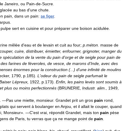
de
Janeiro
,
ou
Pain
-
de
-
Sucre
.
glacée
au
bas
d
'
une
chute
.
en
pain
,
dans
un
pain:
se
figer
.
arpus
.
pulpe
sert
en
cuisine
et
pour
préparer
une
boison
acidulée
.
arine
mêlée
d
'
eau
et
de
levain
et
cuit
au
four
;
p
.
méton
.
masse
de
couper
,
cuire
,
distribuer
,
émietter
,
enfourner
,
grignoter
,
manger
du
e
spéculation
de
la
vente
du
pain
d
'
orge
et
de
seigle
pour
pain
de
des
farines
de
féveroles
,
de
vesce
,
de
marons
d
'
Inde
,
avec
des
penses
énormes
pour
la
construction
(...)
d
'
une
infinité
de
moulins
ecker
,
1790
,
p
.
185
).
L
'
odeur
du
pain
de
seigle
parfumait
le
Baiser
Lépreux
,
1922
,
p
.
173
).
Enfin
,
les
pains
levés
sont
soumis
à
et
plus
ou
moins
perfectionnés
(
BRUNERIE
,
Industr
.
alim
.,
1949
,
. —
Pas
une
miette
,
monsieur
.
Grandet
prit
un
gros
pain
rond
,
plats
qui
servent
à
boulanger
en
Anjou
,
et
il
allait
le
couper
,
quand
i
,
Monsieur
». —
C
'
est
vrai
,
répondit
Grandet
,
mais
ton
pain
pèse
gens
de
Paris
,
tu
verras
que
ça
ne
mange
point
de
pain
.
n
;
pétrir
le
pain
;
pain
blanc
,
bis
,
chaud
,
croustillant
, (
bien
)
cuit
,
dur
,