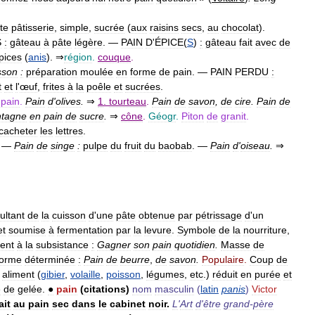
ite
pâtisserie
,
simple
,
sucrée
(
aux
raisins
secs
,
au
chocolat
).
S
:
gâteau
à
pâte
légère
. —
PAIN
D
'
ÉPICE
(
S
)
:
gâteau
fait
avec
de
pices
(
anis
). ⇒
région
.
couque
.
sson
:
préparation
moulée
en
forme
de
pain
. —
PAIN
PERDU
:
t
et
l
'
œuf
,
frites
à
la
poêle
et
sucrées
.
pain
.
Pain
d
'
olives
.
⇒
1
.
tourteau
.
Pain
de
savon
,
de
cire
.
Pain
de
tagne
en
pain
de
sucre
.
⇒
cône
.
Géogr
.
Piton
de
granit
.
cacheter
les
lettres
.
. —
Pain
de
singe
:
pulpe
du
fruit
du
baobab
. —
Pain
d
'
oiseau
.
⇒
ultant
de
la
cuisson
d
'
une
pâte
obtenue
par
pétrissage
d
'
un
et
soumise
à
fermentation
par
la
levure
.
Symbole
de
la
nourriture
,
ent
à
la
subsistance
:
Gagner
son
pain
quotidien
.
Masse
de
forme
déterminée
:
Pain
de
beurre
,
de
savon
.
Populaire
.
Coup
de
aliment
(
gibier
,
volaille
,
poisson
,
légumes
,
etc
.)
réduit
en
purée
et
e
de
gelée
.
●
pain
(
citations
)
nom
masculin
(
latin
panis
)
Victor
ait
au
pain
sec
dans
le
cabinet
noir
.
L
'
Art
d
'
être
grand
-
père