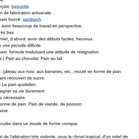
nçais:
baguette
.
in
de
fabrication
artisanale
.
pain
fourré:
sandwich
.
:
avoir
beaucoup
de
travail
en
perspective
.
rès
bas
.
mier
,
d
'
abord:
avoir
des
débuts
faciles
,
heureux
.
e
une
période
difficile
.
pain:
formule
traduisant
une
attitude
de
résignation
.
s
.)
Pain
au
chocolat
.
Pain
au
lait
.
.
:
g
âteau
aux
noix
,
aux
bananes
,
etc
.,
moulé
en
forme
de
pain
.
ant
recouvert
de
sucre
.
)
Le
pain
quotidien
.
agner
sa
vie
durement
.
u
nécessaire
.
forme
de
pain
.
Pain
de
viande
,
de
poisson
.
sse
.
coulée
dans
un
moule
de
forme
conique
.
nt
de
l
'
altération
très
violente
,
sous
le
climat
tropical
,
d
'
un
relief
de