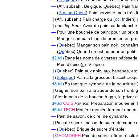
—
(
Afr
.
subsah
.,
Belgique
,
Québec
)
Pain
fra
—
(
Proche
-
Orient
)
Pain
serviette:
pain
très
f
||
(
Afr
.
subsah
.)
Pain
chargé
ou
(
oc
.
Indien
)
||
Loc
.
fig
.
Fam
.
Avoir
du
pain
sur
la
planche
—
Pour
une
bouchée
de
pain:
pour
un
prix
t
—
Manger
son
pain
blanc
le
premier
,
en
pre
—
(
Qu
ébec
)
Manger
son
pain
noir:
connaîtr
—
(
Qu
ébec
)
Quand
on
est
né
pour
un
petit
d2
./
d
(
Dans
les
noms
de
diverses
pâtisserie
—
Pain
d
'
épice
(
s
)
:
V
.
épice
.
||
(
Qu
ébec
)
Pain
aux
noix
,
aux
bananes
,
etc
||
(
Belgique
)
Pain
à
la
grecque:
biscuit
croqu
d3
./
d
(
En
tant
que
symbole
de
la
nourriture
.
||
Gagner
son
pain
à
la
sueur
de
son
front:
g
||
ôter
le
pain
de
la
bouche
à
qqn
,
le
priver
d
d4
./
d
CUIS
Par
ext
.
Préparation
moulée
en
d5
./
d
TECH
Matière
moulée
formant
une
ma
—
Pain
de
savon
,
de
cire
,
de
dynamite
.
||
Pain
de
sucre:
masse
de
sucre
de
canne
—
(
Qu
ébec
)
Brique
de
sucre
d
'
érable
.
||
GEOMORPH
Pain
de
sucre:
dôme
résulta