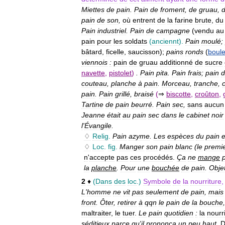
Miettes
de
pain
.
Pain
de
froment
,
de
gruau
,
pain
de
son
,
où
entrent
de
la
farine
brute
,
du
Pain
industriel
.
Pain
de
campagne
(
vendu
au
pain
pour
les
soldats
(
anciennt
).
Pain
moulé
;
bâtard
,
ficelle
,
saucisson
);
pains
ronds
(
boul
viennois
:
pain
de
gruau
additionné
de
sucre
navette
,
pistolet
)
.
Pain
pita
.
Pain
frais
;
pain
d
couteau
,
planche
à
pain
.
Morceau
,
tranche
,
pain
.
Pain
grillé
,
braisé
(
⇒
biscotte
,
croûton
,
Tartine
de
pain
beurré
.
Pain
sec
,
sans
aucun
Jeanne
était
au
pain
sec
dans
le
cabinet
noir
l
'
Évangile
.
♢
Relig
.
Pain
azyme
.
Les
espèces
du
pain
e
♢
Loc
.
fig
.
Manger
son
pain
blanc
(
le
premi
n
'
accepte
pas
ces
procédés
.
Ça
ne
mange
la
planche
.
Pour
une
bouchée
de
pain
.
Obje
2
♦
(
Dans
des
loc
.)
Symbole
de
la
nourriture
L
'
homme
ne
vit
pas
seulement
de
pain
,
mais
front
.
Ôter
,
retirer
à
qqn
le
pain
de
la
bouche
maltraiter
,
le
tuer
.
Le
pain
quotidien
:
la
nourr
séditieux
parce
qu
'
il
prononça
un
peu
haut
,
D