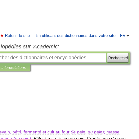
Retenir le site
En utilisant des dictionnaires dans votre site
FR
clopédies sur 'Academic'
Recherche!
interprétations
levain
,
pétri
,
fermenté
et
cuit
au
four
(
le
pain
,
du
pain
);
masse
onnée
(
un
pain
).
Pâte
à
pain
.
Faire
du
pain
.
Croûte
,
mie
de
pain
.