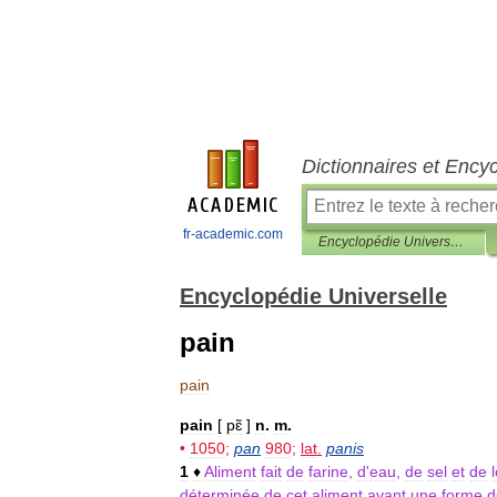
Dictionnaires et Ency
fr-academic.com
Encyclopédie Universelle
Encyclopédie Universelle
pain
pain
pain
[
pɛ̃
]
n
.
m
.
•
1050
;
pan
980
;
lat
.
panis
1
♦
Aliment
fait
de
farine
,
d
'
eau
,
de
sel
et
de
déterminée
de
cet
aliment
ayant
une
forme
d