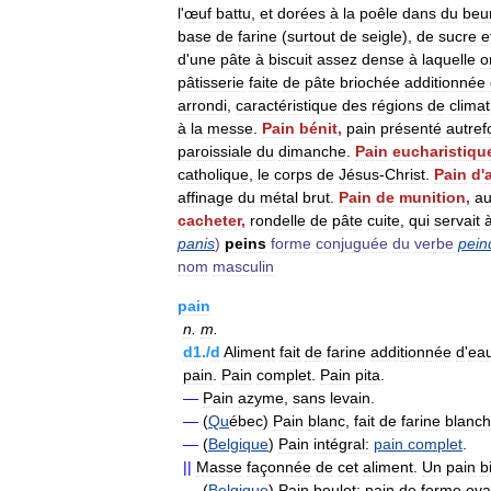
l
'
œuf
battu
,
et
dorées
à
la
poêle
dans
du
beu
base
de
farine
(
surtout
de
seigle
),
de
sucre
e
d
'
une
pâte
à
biscuit
assez
dense
à
laquelle
o
pâtisserie
faite
de
pâte
briochée
additionnée
arrondi
,
caractéristique
des
régions
de
climat
à
la
messe
.
Pain
bénit
,
pain
présenté
autref
paroissiale
du
dimanche
.
Pain
eucharistiqu
catholique
,
le
corps
de
Jésus
-
Christ
.
Pain
d
'
affinage
du
métal
brut
.
Pain
de
munition
,
au
cacheter
,
rondelle
de
pâte
cuite
,
qui
servait
panis
)
peins
forme
conjuguée
du
verbe
pein
nom
masculin
pain
n
.
m
.
d1
./
d
Aliment
fait
de
farine
additionnée
d
'
ea
pain
.
Pain
complet
.
Pain
pita
.
—
Pain
azyme
,
sans
levain
.
—
(
Qu
ébec
)
Pain
blanc
,
fait
de
farine
blanc
—
(
Belgique
)
Pain
intégral:
pain
complet
.
||
Masse
façonnée
de
cet
aliment
.
Un
pain
b
—
(
Belgique
)
Pain
boulot:
pain
de
forme
ova