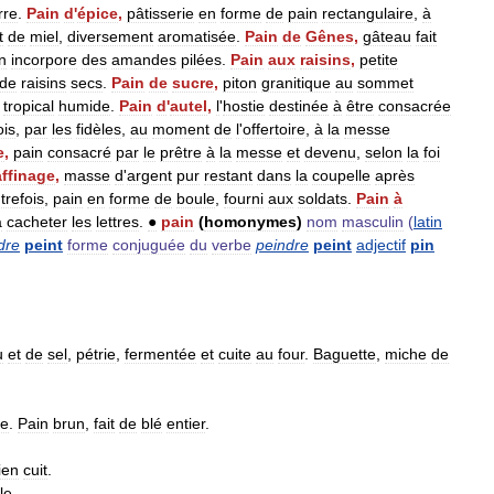
rre
.
Pain
d
'
épice
,
pâtisserie
en
forme
de
pain
rectangulaire
,
à
t
de
miel
,
diversement
aromatisée
.
Pain
de
Gênes
,
gâteau
fait
n
incorpore
des
amandes
pilées
.
Pain
aux
raisins
,
petite
de
raisins
secs
.
Pain
de
sucre
,
piton
granitique
au
sommet
tropical
humide
.
Pain
d
'
autel
,
l
'
hostie
destinée
à
être
consacrée
ois
,
par
les
fidèles
,
au
moment
de
l
'
offertoire
,
à
la
messe
e
,
pain
consacré
par
le
prêtre
à
la
messe
et
devenu
,
selon
la
foi
affinage
,
masse
d
'
argent
pur
restant
dans
la
coupelle
après
trefois
,
pain
en
forme
de
boule
,
fourni
aux
soldats
.
Pain
à
à
cacheter
les
lettres
.
●
pain
(
homonymes
)
nom
masculin
(
latin
dre
peint
forme
conjuguée
du
verbe
peindre
peint
adjectif
pin
u
et
de
sel
,
pétrie
,
fermentée
et
cuite
au
four
.
Baguette
,
miche
de
he
.
Pain
brun
,
fait
de
blé
entier
.
ien
cuit
.
le
.