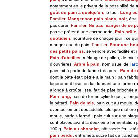
notamment
en
le
privant
de
la
possibilité
de
t
goût
du
pain
à
quelqu
'
un
,
le
tuer
.
Long
c
Familier
.
Manger
son
pain
blanc
,
noir
,
être
pas
durer
.
Familier
.
Ne
pas
manger
de
ce
p
pas
se
prêter
à
une
escroquerie
.
Pain
brûlé
quotidien
,
nourriture
de
chaque
jour
;
ce
qui
manger
que
du
pain
.
Familier
.
Pour
une
bou
des
petits
pains
,
se
vendre
avec
facilité
et
r
Pain
d
'
abeilles
,
mélange
de
pollen
,
de
miel
d
'
ouvrières
.
Arbre
à
pain
,
nom
usuel
de
l
'
art
pain
fait
à
partir
de
farine
très
pure
.
Pain
de
dont
la
pâte
était
pétrie
à
la
main
;
pain
fabri
légèrement
bise
,
en
lui
donnant
une
forme
r
allongé
à
croûte
lisse
,
fait
de
pâte
briochée
a
Pain
long
,
pain
de
forme
cylindrique
,
allong
le
bâtard
.
Pain
de
mie
,
pain
cuit
au
moule
,
d
éventuellement
des
additifs
tels
que
matière
moule
,
parfois
fermé
;
pain
cuit
sur
une
plaq
sont
placés
avant
la
deuxième
fermentation
100
g
.
Pain
au
chocolat
,
pâtisserie
feuilleté
pain
perdu
,
entremets
sucré
fait
de
tranche