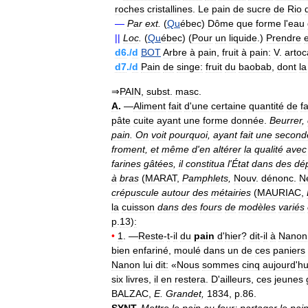
roches
cristallines
.
Le
pain
de
sucre
de
Rio
—
Par
ext
.
(
Qu
ébec
)
Dôme
que
forme
l
'
eau
||
Loc
.
(
Qu
ébec
) (
Pour
un
liquide
.)
Prendre
d6
./
d
BOT
Arbre
à
pain
,
fruit
à
pain:
V
.
artoc
d7
./
d
Pain
de
singe:
fruit
du
baobab
,
dont
la
⇒
PAIN
,
subst
.
masc
.
A
.
—
Aliment
fait
d
'
une
certaine
quantité
de
f
pâte
cuite
ayant
une
forme
donnée
.
Beurrer
,
pain
.
On
voit
pourquoi
,
ayant
fait
une
second
froment
,
et
même
d
'
en
altérer
la
qualité
avec
farines
gâtées
,
il
constitua
l
'
État
dans
des
dé
à
bras
(
MARAT
,
Pamphlets
,
Nouv
.
dénonc
.
N
crépuscule
autour
des
métairies
(
MAURIAC
,
la
cuisson
dans
des
fours
de
modèles
variés
p
.
13
)
:
•
1
. —
Reste
-
t
-
il
du
pain
d
'
hier
?
dit
-
il
à
Nanon
bien
enfariné
,
moulé
dans
un
de
ces
paniers
Nanon
lui
dit:
«
Nous
sommes
cinq
aujourd
'
hu
six
livres
,
il
en
restera
.
D
'
ailleurs
,
ces
jeunes
BALZAC
,
E
.
Grandet
,
1834
,
p
.
86
.
SYNT
.
Mettre
le
pain
au
four
;
partager
le
pai